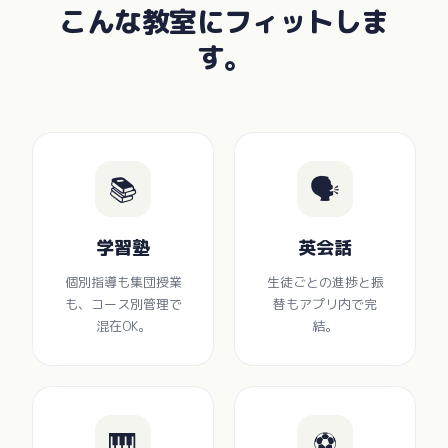
こんな教室にフィットしま
す。
📚
🗣️
学習塾
英会話
個別指導も集団授業
生徒ごとの進捗と振
も、コース別管理で
替もアプリ内で完
混在OK。
結。
🎹
⚽