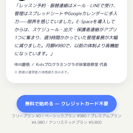
「レッスン予約・振替連絡はメール・LINEで受け、
管理はスプレッドシートやGoogleカレンダーに手入
力——限界を感じていました。E-Spaceを導入して
からは、スケジュール・出欠・保護者連絡がアプリ
1つに集まり、週3時間かかっていた管理業務が大幅
に減りました。月額¥980で、以前の体制より高機能
になっています。」
中川慶悟 ／ Kidsプログラミングラボ秋葉原教室 代表
※ 数値は運営者の体感値を含みます。
無料で始める — クレジットカード不要
フリープラン ¥0 / ベーシックプラン ¥980 / プレミアムプラン
¥4,980 / アンリミテッドプラン ¥9,800