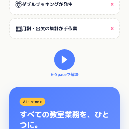
🤯
×
ダブルブッキングが発生
🧮
×
月謝・出欠の集計が手作業
E-Spaceで解決
All-in-one
すべての教室業務を、ひと
つに。