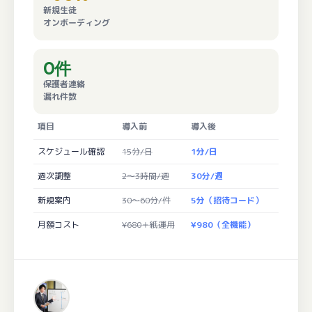
新規生徒
オンボーディング
0件
保護者連絡
漏れ件数
項目
導入前
導入後
スケジュール確認
15分/日
1分/日
週次調整
2〜3時間/週
30分/週
新規案内
30〜60分/件
5分（招待コード）
月額コスト
¥680＋紙運用
¥980（全機能）