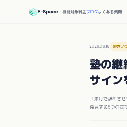
E-Space
機能
対象
料金
ブログ
よくある質問
2026.06.16
経営ノ
塾の継
サイン
「来月で辞めさせ
発見する6つの定