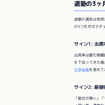
退塾の3ヶ
退塾の通告は突然
の5つを月次でチ
サイン1: 出
出席率は最も客観
を下回ってきた場
ジタル化
を進めて
サイン2: 振
「都合が悪い」「