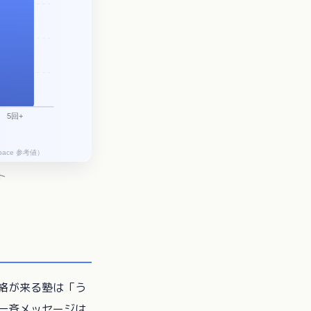
ト
絡が来る塾は「う
一斉メッセージは