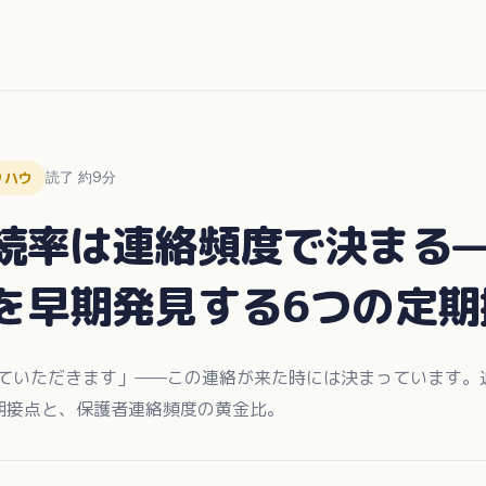
ウハウ
読了 約9分
続率は連絡頻度で決まる
を早期発見する6つの定期
ていただきます」——この連絡が来た時には決まっています。
期接点と、保護者連絡頻度の黄金比。