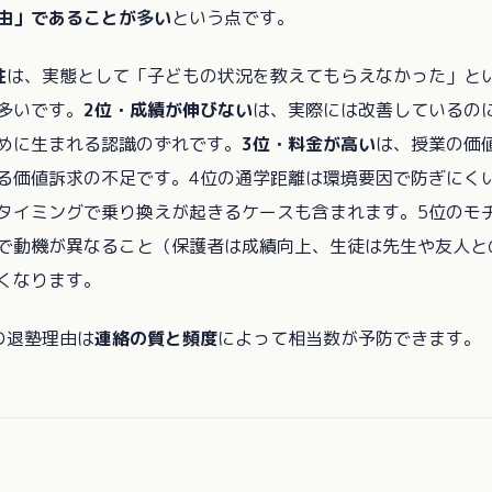
由」であることが多い
という点です。
性
は、実態として「子どもの状況を教えてもらえなかった」と
多いです。
2位・成績が伸びない
は、実際には改善しているの
めに生まれる認識のずれです。
3位・料金が高い
は、授業の価
る価値訴求の不足です。4位の通学距離は環境要因で防ぎにく
タイミングで乗り換えが起きるケースも含まれます。5位のモ
で動機が異なること（保護者は成績向上、生徒は先生や友人と
くなります。
の退塾理由は
連絡の質と頻度
によって相当数が予防できます。