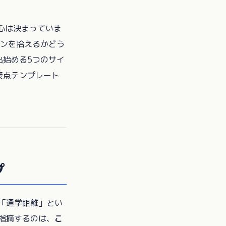
心は決まっていま
インを拾えるかどう
出始める5つのサイ
接点テンプレート
プ
「通学距離」とい
指摘するのは、
こ