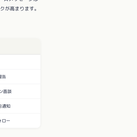
スクが高まります。
）
報告
ン面談
内通知
ォロー